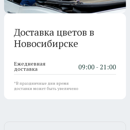
Ежедневная
09:00 - 21:00
доставка
*В праздничные дни время
доставки может быть увеличено
Курьер ожидает на месте
не более 15 минут
В случае отсутствия получателя, курьер
вправе вручить букет лицу в указанной
квартире, соседям или сотрудникам
офиса. Если на месте нет лиц, способных
принять заказ для получателя, курьер
возвращает его в офис компании.