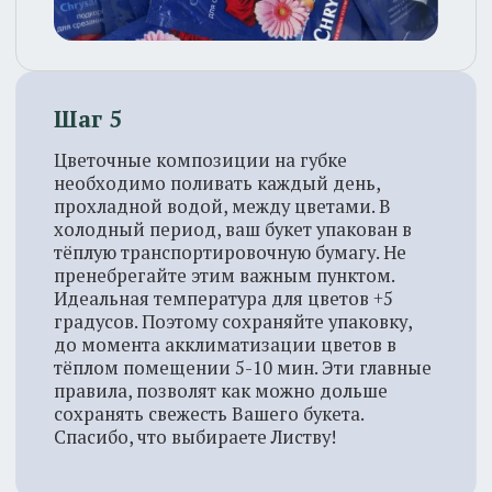
Клиентам
Доставка
Оплата
Система скидок
Инструкция свежести
Соцсети
WhatsApp
Telegram
ВКонтакте
Max
8 (800) 600 - 33 - 62
Звонок по России бесплатный
Безопасная оплата банковской картой
2025. Листва. Все права защищены
Политика конфиденциальности