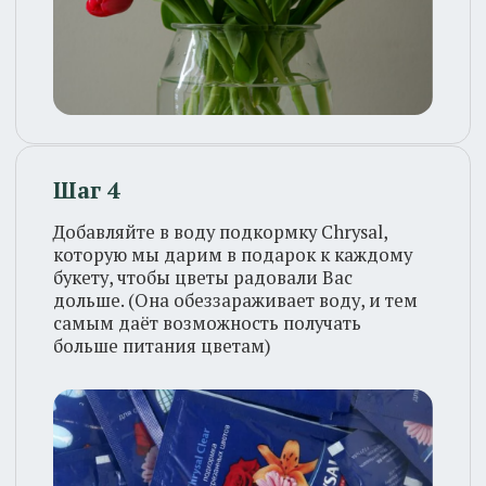
Идеальная температура для цветов +5
градусов. Поэтому сохраняйте упаковку,
до момента акклиматизации цветов в
тёплом помещении 5-10 мин. Эти главные
правила, позволят как можно дольше
сохранять свежесть Вашего букета.
Спасибо, что выбираете Листву!
Листва
Каталог
О нас
Вакансии
Сотрудничество
Контакты
Франшиза