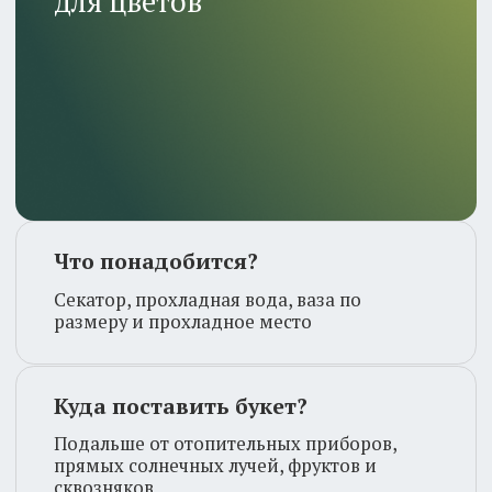
Что понадобится?
Секатор, прохладная вода, ваза по
размеру и прохладное место
Куда поставить букет?
Подальше от отопительных приборов,
прямых солнечных лучей, фруктов и
сквозняков
Шаг 1
Возьмите чистую вазу и наполните ее
водой на половину. Есть цветы которым
нужно большее количество
воды(пионовидные розы и гортензия), а
есть те, которым нужно совсем немного
(герберам, каллам). Вы всегда можете
написать и уточнить у наших флористов
эту немаловажную информацию.