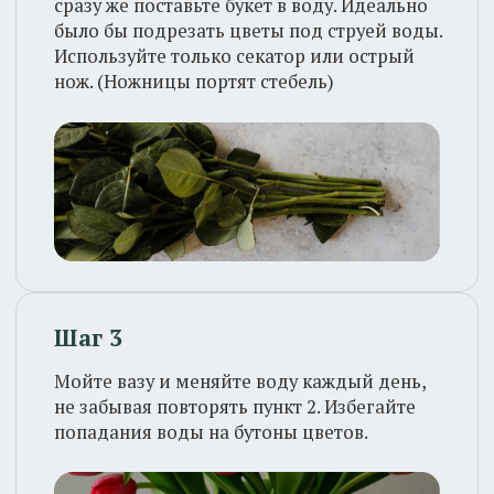
Шаг 4
Добавляйте в воду подкормку Chrysal,
которую мы дарим в подарок к каждому
букету, чтобы цветы радовали Вас
дольше. (Она обеззараживает воду, и тем
самым даёт возможность получать
больше питания цветам)
Шаг 5
Цветочные композиции на губке
необходимо поливать каждый день,
прохладной водой, между цветами. В
холодный период, ваш букет упакован в
тёплую транспортировочную бумагу. Не
пренебрегайте этим важным пунктом.