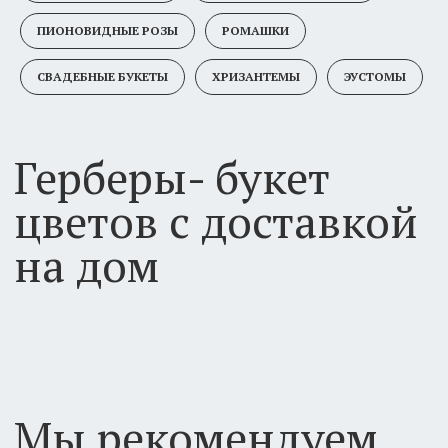
цветов с доставкой
ПИОНОВИДНЫЕ РОЗЫ
РОМАШКИ
на дом
СВАДЕБНЫЕ БУКЕТЫ
ХРИЗАНТЕМЫ
ЭУСТОМЫ
Мы рекомендуем